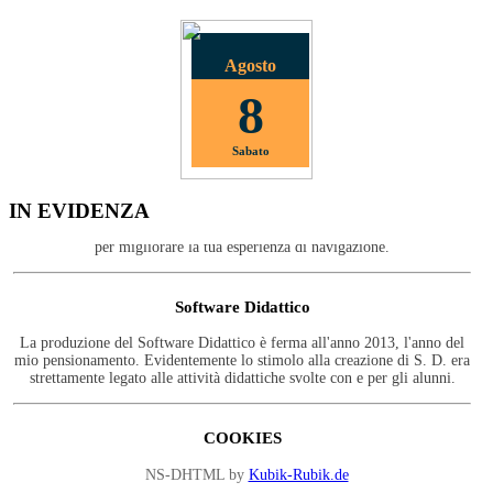
Agosto
8
Sabato
COOKIES
IN EVIDENZA
Questo sito non utilizza cookie di profilazione; utilizziamo i cookie solo
per migliorare la tua esperienza di navigazione.
Software Didattico
La produzione del Software Didattico è ferma all'anno 2013, l'anno del
mio pensionamento. Evidentemente lo stimolo alla creazione di S. D. era
strettamente legato alle attività didattiche svolte con e per gli alunni.
COOKIES
Questo sito non utilizza cookie di profilazione; utilizziamo i cookie solo
NS-DHTML by
Kubik-Rubik.de
per migliorare la tua esperienza di navigazione.