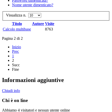
Password dimenticata?
Nome utente dimenticato?
Visualizza n.
Titolo
Autore
Visite
Calcolo multibase
8763
Pagina 2 di 2
Inizio
Prec
1
2
Succ
Fine
Informazioni aggiuntive
Chiudi info
Chi è on line
Abbiamo 4 visitatori e nessun utente online