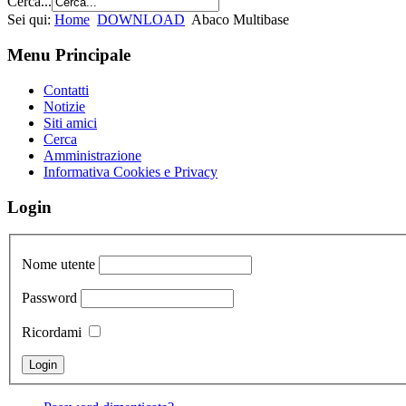
Cerca...
Sei qui:
Home
DOWNLOAD
Abaco Multibase
Menu Principale
Contatti
Notizie
Siti amici
Cerca
Amministrazione
Informativa Cookies e Privacy
Login
Nome utente
Password
Ricordami