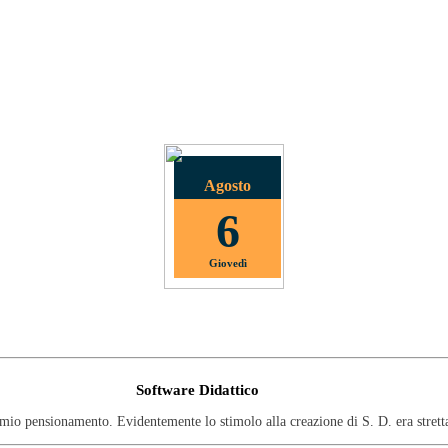
Agosto
6
Giovedì
COOKIES
cookie di profilazione; utilizziamo i cookie solo per migliorare la tua esperienz
Software Didattico
io pensionamento. Evidentemente lo stimolo alla creazione di S. D. era strettame